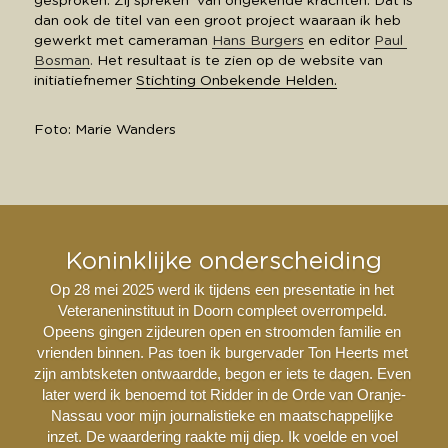
gesproken. Zij spreken  van ongekende krachten. Dat is 
dan ook de titel van een groot project waaraan ik heb 
gewerkt met cameraman 
Hans Burgers
 en editor 
Paul 
Bosman
. 
Het resultaat is te zien op de website van 
initiatiefnemer 
Stichting Onbekende Helden.
Foto: Marie Wanders
Koninklijke onderscheiding
Op 28 mei 2025 werd ik tijdens een presentatie in het 
Veteraneninstituut in Doorn compleet overrompeld. 
Opeens gingen zijdeuren open en stroomden familie en 
vrienden binnen. Pas toen ik burgervader Ton Heerts met 
zijn ambtsketen ontwaardde, begon er iets te dagen. Even 
later werd ik benoemd tot Ridder in de Orde van Oranje-
Nassau voor mijn journalistieke en maatschappelijke 
inzet. De waardering raakte mij diep. Ik voelde en voel 