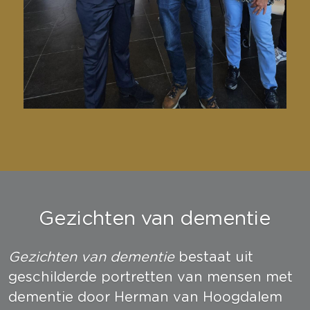
Gezichten van dementie
Gezichten van dementie
 bestaat uit 
geschilderde portretten van mensen met 
dementie door Herman van Hoogdalem 